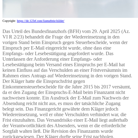
Copyright:
https://de.123rf.com/lizenzfreie-bilder/
Das Urteil des Bundesfinanzhofs (BFH) vom 29. April 2025 (Az.
VI R 2/23) behandelt die Frage der Wiedereinsetzung in den
vorigen Stand beim Einspruch gegen Steuerbescheide, wenn der
Einspruch per E-Mail eingereicht wurde, ohne dass eine
Empfangs- oder Lesebestätigung angefordert wurde. Das
Unterlassen der Anforderung einer Empfangs- oder
Lesebestätigung beim Versand eines Einspruchs per E-Mail hat
keinen Einfluss auf das Verschulden an einer Fristversäumnis im
Rahmen eines Antrags auf Wiedereinsetzung in den vorigen Stand.
Der Kläger hatte die Einspruchsfrist gegen
Einkommensteuerbescheide für die Jahre 2015 bis 2017 versäumt,
da er den Zugang der Einspruchs-E-Mail beim Finanzamt nicht
nachweisen konnte. Ein Ausdruck der E-Mail zum Nachweis der
Absendung reicht nicht aus, es muss der tatsächliche Zugang
belegt sein. Das Finanzgericht gewährte dem Kläger jedoch
Wiedereinsetzung, weil er ohne Verschulden verhindert war, die
Frist einzuhalten. Das Versandrisiko einer E-Mail liegt außerhalb
der Verantwortlichkeit des Absenders, wenn er die erforderliche
Sorgfalt walten ließ. Die Revision des Finanzamts wurde
zurückgewiesen. Der Kläger durfte seine Frist nachholen.