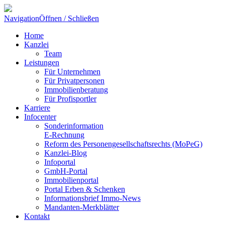
Navigation
Öffnen / Schließen
Home
Kanzlei
Team
Leistungen
Für Unternehmen
Für Privatpersonen
Immobilienberatung
Für Profisportler
Karriere
Infocenter
Sonderinformation
E-Rechnung
Reform des Personengesellschaftsrechts (MoPeG)
Kanzlei-Blog
Infoportal
GmbH-Portal
Immobilienportal
Portal Erben & Schenken
Informationsbrief Immo-News
Mandanten-Merkblätter
Kontakt