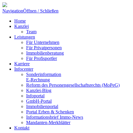
Navigation
Öffnen / Schließen
Home
Kanzlei
Team
Leistungen
Für Unternehmen
Für Privatpersonen
Immobilienberatung
Für Profisportler
Karriere
Infocenter
Sonderinformation
E-Rechnung
Reform des Personengesellschaftsrechts (MoPeG)
Kanzlei-Blog
Infoportal
GmbH-Portal
Immobilienportal
Portal Erben & Schenken
Informationsbrief Immo-News
Mandanten-Merkblätter
Kontakt