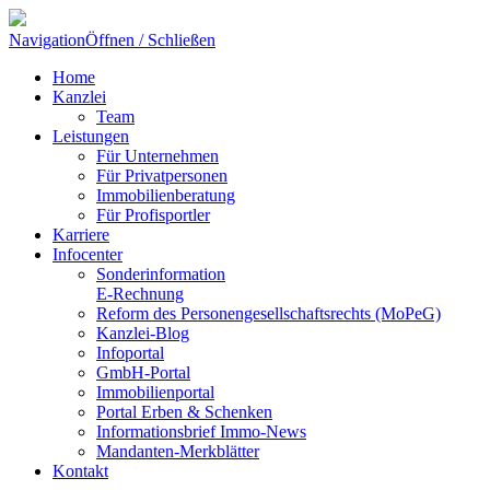
Navigation
Öffnen / Schließen
Home
Kanzlei
Team
Leistungen
Für Unternehmen
Für Privatpersonen
Immobilienberatung
Für Profisportler
Karriere
Infocenter
Sonderinformation
E-Rechnung
Reform des Personengesellschaftsrechts (MoPeG)
Kanzlei-Blog
Infoportal
GmbH-Portal
Immobilienportal
Portal Erben & Schenken
Informationsbrief Immo-News
Mandanten-Merkblätter
Kontakt