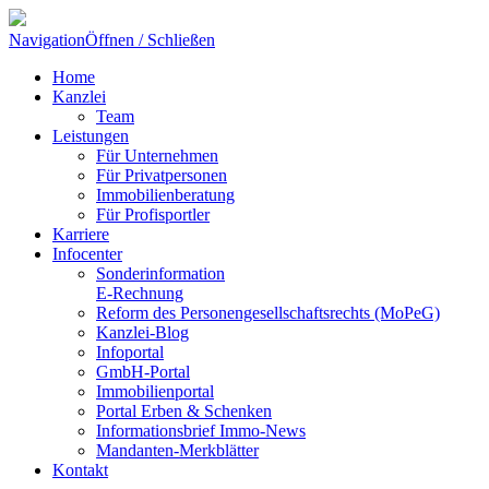
Navigation
Öffnen / Schließen
Home
Kanzlei
Team
Leistungen
Für Unternehmen
Für Privatpersonen
Immobilienberatung
Für Profisportler
Karriere
Infocenter
Sonderinformation
E-Rechnung
Reform des Personengesellschaftsrechts (MoPeG)
Kanzlei-Blog
Infoportal
GmbH-Portal
Immobilienportal
Portal Erben & Schenken
Informationsbrief Immo-News
Mandanten-Merkblätter
Kontakt