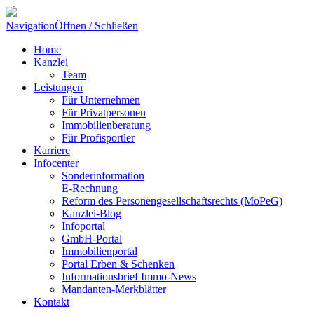
Navigation
Öffnen / Schließen
Home
Kanzlei
Team
Leistungen
Für Unternehmen
Für Privatpersonen
Immobilienberatung
Für Profisportler
Karriere
Infocenter
Sonderinformation
E-Rechnung
Reform des Personengesellschaftsrechts (MoPeG)
Kanzlei-Blog
Infoportal
GmbH-Portal
Immobilienportal
Portal Erben & Schenken
Informationsbrief Immo-News
Mandanten-Merkblätter
Kontakt