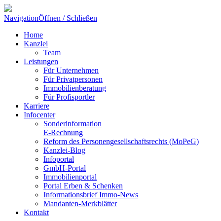
Navigation
Öffnen / Schließen
Home
Kanzlei
Team
Leistungen
Für Unternehmen
Für Privatpersonen
Immobilienberatung
Für Profisportler
Karriere
Infocenter
Sonderinformation
E-Rechnung
Reform des Personengesellschaftsrechts (MoPeG)
Kanzlei-Blog
Infoportal
GmbH-Portal
Immobilienportal
Portal Erben & Schenken
Informationsbrief Immo-News
Mandanten-Merkblätter
Kontakt