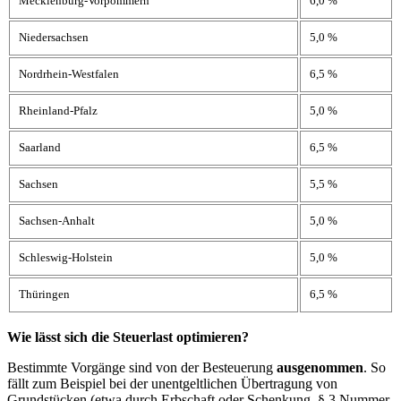
Mecklenburg-Vorpommern
6,0 %
Niedersachsen
5,0 %
Nordrhein-Westfalen
6,5 %
Rheinland-Pfalz
5,0 %
Saarland
6,5 %
Sachsen
5,5 %
Sachsen-Anhalt
5,0 %
Schleswig-Holstein
5,0 %
Thüringen
6,5 %
Wie lässt sich die Steuerlast optimieren?
Bestimmte Vorgänge sind von der Besteuerung
ausgenommen
. So
fällt zum Beispiel bei der unentgeltlichen Übertragung von
Grundstücken (etwa durch Erbschaft oder Schenkung, § 3 Nummer