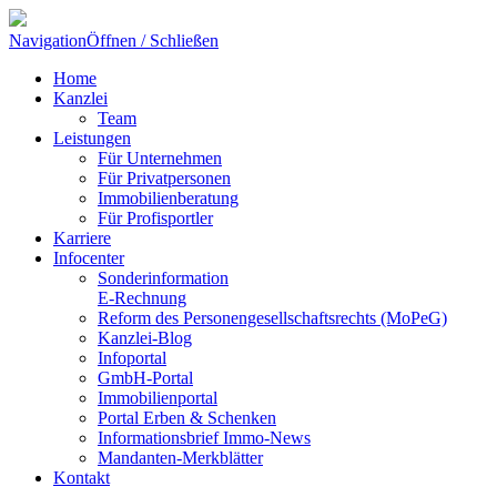
Navigation
Öffnen / Schließen
Home
Kanzlei
Team
Leistungen
Für Unternehmen
Für Privatpersonen
Immobilienberatung
Für Profisportler
Karriere
Infocenter
Sonderinformation
E-Rechnung
Reform des Personengesellschaftsrechts (MoPeG)
Kanzlei-Blog
Infoportal
GmbH-Portal
Immobilienportal
Portal Erben & Schenken
Informationsbrief Immo-News
Mandanten-Merkblätter
Kontakt