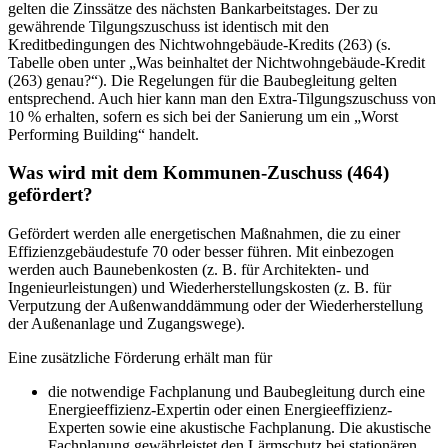
gelten die Zinssätze des nächsten Bankarbeitstages. Der zu
gewährende Tilgungszuschuss ist identisch mit den
Kreditbedingungen des Nichtwohngebäude-Kredits (263) (s.
Tabelle oben unter „Was beinhaltet der Nichtwohngebäude-Kredit
(263) genau?“). Die Regelungen für die Baubegleitung gelten
entsprechend. Auch hier kann man den Extra-Tilgungszuschuss von
10 % erhalten, sofern es sich bei der Sanierung um ein „Worst
Performing Building“ handelt.
Was wird mit dem Kommunen-Zuschuss (464)
gefördert?
Gefördert werden alle energetischen Maßnahmen, die zu einer
Effizienzgebäudestufe 70 oder besser führen. Mit einbezogen
werden auch Baunebenkosten (z. B. für Architekten- und
Ingenieurleistungen) und Wiederherstellungskosten (z. B. für
Verputzung der Außenwanddämmung oder der Wiederherstellung
der Außenanlage und Zugangswege).
Eine zusätzliche Förderung erhält man für
die notwendige Fachplanung und Baubegleitung durch eine
Energieeffizienz-Expertin oder einen Energieeffizienz-
Experten sowie eine akustische Fachplanung. Die akustische
Fachplanung gewährleistet den Lärmschutz bei stationären