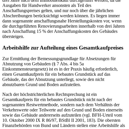
drei Jahre nach dem Immobilienkauf durchgeführt werden, da die
Ausgaben für Handwerker ansonsten als Teil des
Anschaffungspreises gelten, und nur noch über die jährlichen
Abschreibungen berücksichtigt werden können. Es liegen immer
dann sogenannte anschaffungsnahe Herstellungskosten vor, wenn
die durchgeführten Renovierungsarbeiten innerhalb von drei Jahren
nach Anschaffung 15 % der Anschaffungskosten des Gebäudes
übersteigen.
Arbeitshilfe zur Aufteilung eines Gesamtkaufpreises
Zur Ermittlung der Bemessungsgrundlage für Absetzungen für
Abnutzung von Gebäuden (§ 7 Abs. 4 bis 5a
Einkommensteuergesetz) ist es in der Praxis häufig erforderlich,
einen Gesamtkaufpreis für ein bebautes Grundstück auf das
Gebäude, das der Abnutzung unterliegt, sowie den nicht
abnutzbaren Grund und Boden aufzuteilen.
Nach der höchstrichterlichen Rechtsprechung ist ein
Gesamtkaufpreis für ein bebautes Grundstück nicht nach der
sogenannten Restwertmethode, sondern nach dem Verhältnis der
Verkehrswerte oder Teilwerte auf den Grund und Boden einerseits
sowie das Gebäude andererseits aufzuteilen (vgl. BFH-Urteil vom
10. Oktober 2000 IX R 86/97, BStBl II 2001, 183). Die obersten
Finanzbehörden von Bund und Ländern stellen eine Arbeitshilfe als